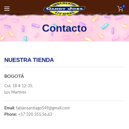
0
Contacto
NUESTRA TIENDA
BOGOTÁ
Cra. 18 # 12-35.
Los Martires
Email:
fabiansantiago549@gmail.com
Phone:
+57 320 355.56.63