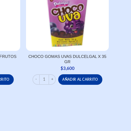
 FRUTOS
CHOCO GOMAS UVAS DULCELGAL X 35
GR
$
3,600
UTOS ROJOS X 35 GR cantidad
CHOCO GOMAS UVAS DULCELGAL X 35 GR cantida
RRITO
AÑADIR AL CARRITO