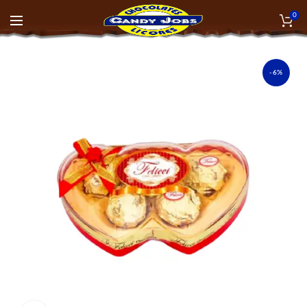
0
-6%