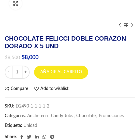
Click to enlarge
CHOCOLATE FELICCI DOBLE CORAZON
DORADO X 5 UND
El
El
$
8,000
$
8,500
precio
precio
CHOCOLATE FELICCI DOBLE CORAZON DORADO X 5 UND cantida
original
actual
AÑADIR AL CARRITO
era:
es:
$8,500.
$8,000.
Compare
Add to wishlist
SKU:
D2490-1-1-1-1-2
Categorías:
Ancheteria
,
Candy Jobs
,
Chocolate
,
Promociones
Etiqueta:
Unidad
Share