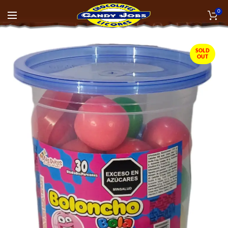
0
SOLD
OUT