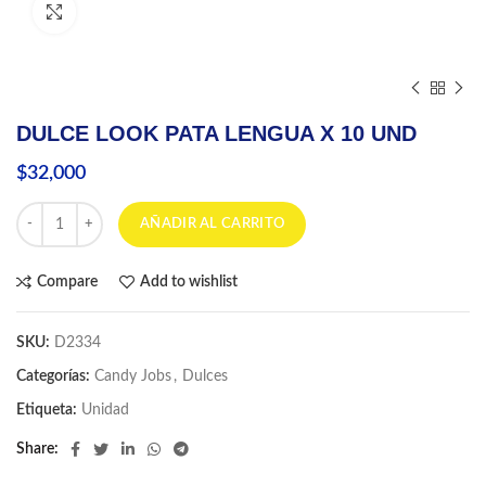
Click to enlarge
DULCE LOOK PATA LENGUA X 10 UND
$
32,000
DULCE LOOK PATA LENGUA X 10 UND cantidad
AÑADIR AL CARRITO
Compare
Add to wishlist
SKU:
D2334
Categorías:
Candy Jobs
,
Dulces
Etiqueta:
Unidad
Share