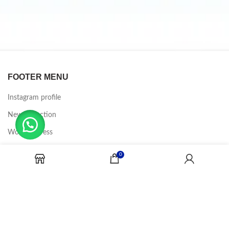
FOOTER MENU
Instagram profile
New Collection
Woman Dress
Contact Us
0
Latest News
Purchase Theme
CANDY JOBS
2020 CREADOR POR
-BINA DIGITAL
.