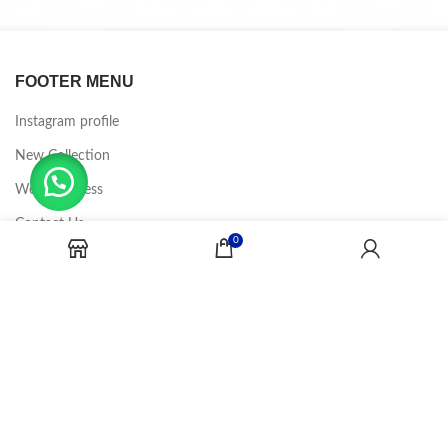
FOOTER MENU
Instagram profile
New Collection
Woman Dress
Contact Us
0
Latest News
Purchase Theme
CANDY JOBS
2020 CREADOR POR
-BINA DIGITAL
.