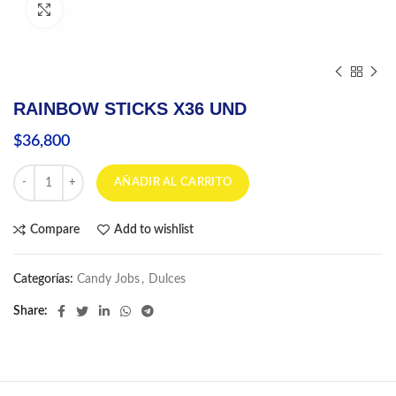
Click to enlarge
RAINBOW STICKS X36 UND
$
36,800
RAINBOW STICKS X36 UND cantidad
AÑADIR AL CARRITO
Compare
Add to wishlist
Categorías:
Candy Jobs
,
Dulces
Share