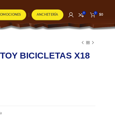
0
0
ROMOCIONES
ANCHETERÍA
$
0
TOY BICICLETAS X18
ía