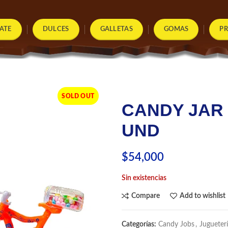
ATE
DULCES
GALLETAS
GOMAS
P
SOLD OUT
CANDY JAR 
UND
$
54,000
Sin existencias
Compare
Add to wishlist
Categorías:
Candy Jobs
,
Jugueter