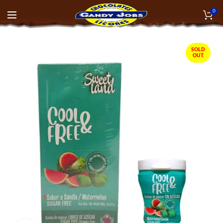
0
SOLD
OUT