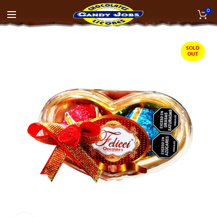
0
SOLD
OUT