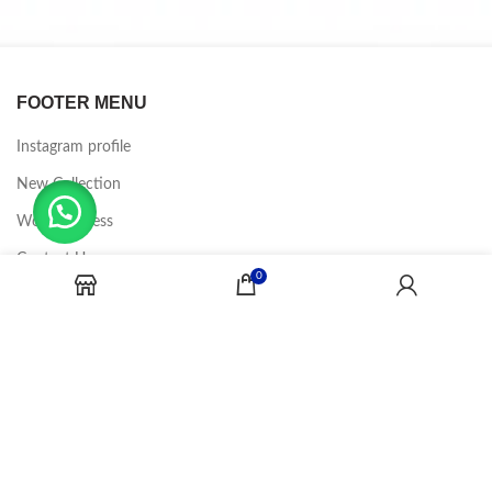
FOOTER MENU
Instagram profile
New Collection
Woman Dress
Contact Us
0
Latest News
Purchase Theme
CANDY JOBS
2020 CREADOR POR
-BINA DIGITAL
.