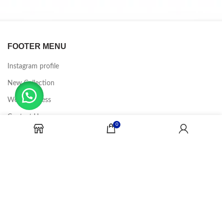
FOOTER MENU
Instagram profile
New Collection
Woman Dress
Contact Us
0
Latest News
Purchase Theme
CANDY JOBS
2020 CREADOR POR
-BINA DIGITAL
.