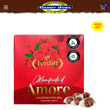
0
SOLD
OUT