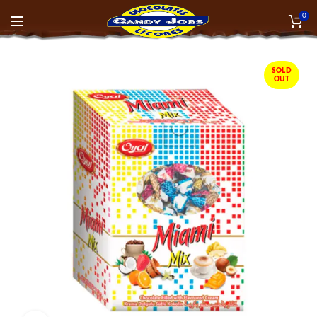
0
SOLD
OUT