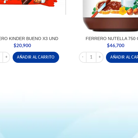
RO KINDER BUENO X3 UND
FERRERO NUTELLA 750 
$
20,900
$
46,700
RO KINDER BUENO X3 UND cantidad
FERRERO NUTELLA 750 GRS c
AÑADIR AL CARRITO
AÑADIR AL CA