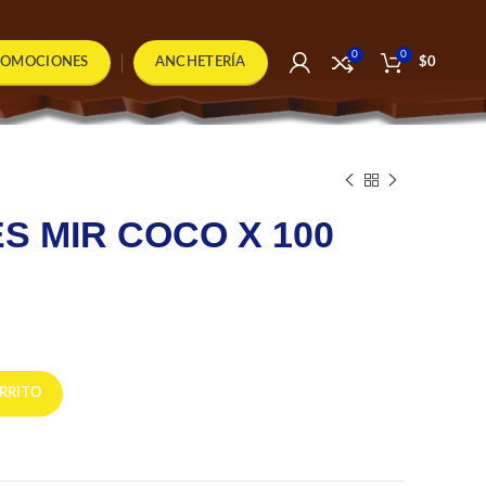
0
0
ROMOCIONES
ANCHETERÍA
$
0
 MIR COCO X 100
io
UNIDADES cantidad
al
RRITO
500.