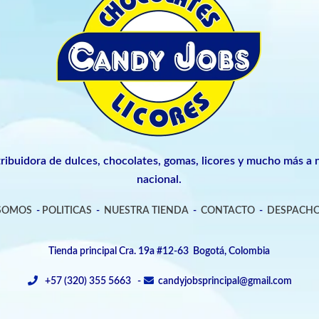
tribuidora de dulces, chocolates, gomas, licores y mucho más a n
nacional.
 SOMOS
-
POLITICAS
-
NUESTRA TIENDA
-
CONTACTO
-
DESPACHO
Tienda principal Cra. 19a #12-63 Bogotá, Colombia
+57 (320) 355 5663 -
candyjobsprincipal@gmail.com