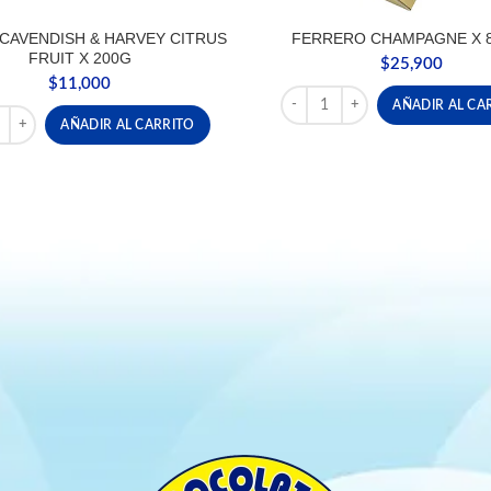
CAVENDISH & HARVEY CITRUS
FERRERO CHAMPAGNE X 
FRUIT X 200G
$
25,900
$
11,000
FERRERO CHAMPAGNE X 8 UN
AÑADIR AL CA
tidad
 CAVENDISH & HARVEY CITRUS FRUIT X 200G cantidad
AÑADIR AL CARRITO