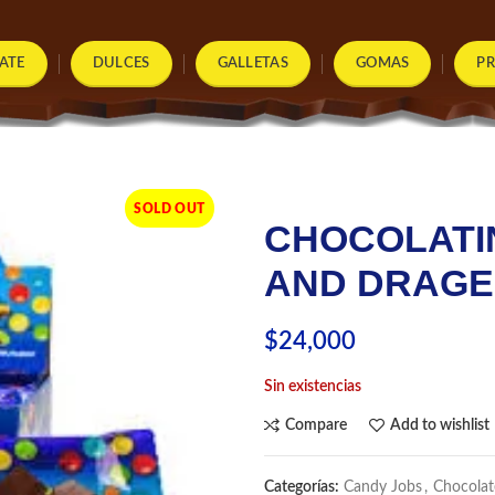
ATE
DULCES
GALLETAS
GOMAS
P
SOLD OUT
CHOCOLATI
AND DRAGE
$
24,000
Sin existencias
Compare
Add to wishlist
Categorías:
Candy Jobs
,
Chocolat