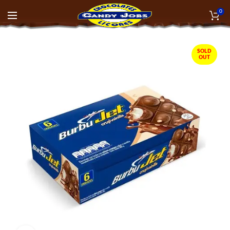
0
SOLD
OUT