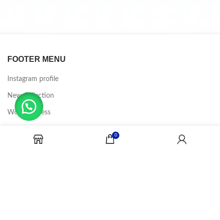
FOOTER MENU
Instagram profile
New Collection
Woman Dress
Contact Us
0
Latest News
Purchase Theme
CANDY JOBS
2020 CREADOR POR
-BINA DIGITAL
.