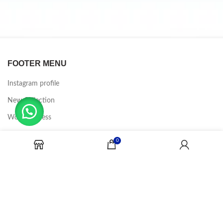
FOOTER MENU
Instagram profile
New Collection
Woman Dress
Contact Us
0
Latest News
Purchase Theme
CANDY JOBS
2020 CREADOR POR
-BINA DIGITAL
.