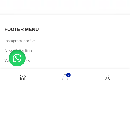
FOOTER MENU
Instagram profile
New Collection
Woman Dress
Contact Us
0
Latest News
Purchase Theme
CANDY JOBS
2020 CREADOR POR
-BINA DIGITAL
.