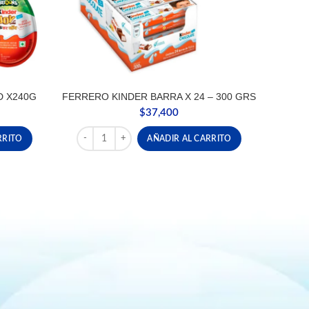
D X240G
FERRERO KINDER BARRA X 24 – 300 GRS
$
37,400
 X240G cantidad
FERRERO KINDER BARRA X 24 - 300 GRS cantidad
RRITO
AÑADIR AL CARRITO