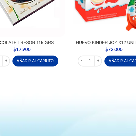
COLATE TRESOR 115 GRS
HUEVO KINDER JOY X12 UNI
$
17,900
$
72,000
ATE TRESOR 115 GRS cantidad
HUEVO KINDER JOY X12 UNID
AÑADIR AL CARRITO
AÑADIR AL CA