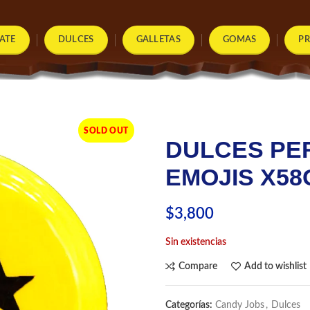
ATE
DULCES
GALLETAS
GOMAS
P
SOLD OUT
DULCES PE
EMOJIS X58
$
3,800
Sin existencias
Compare
Add to wishlist
Categorías:
Candy Jobs
,
Dulces