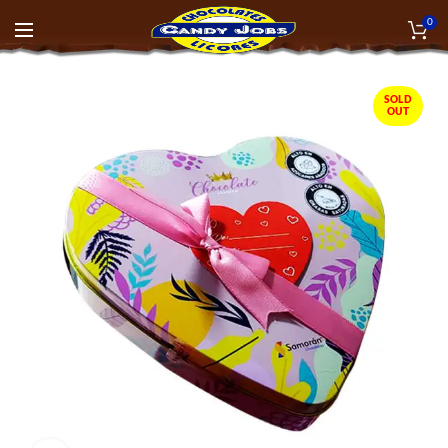
0
SOLD
OUT