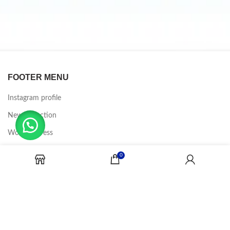
FOOTER MENU
Instagram profile
New Collection
Woman Dress
Contact Us
0
Latest News
Purchase Theme
CANDY JOBS
2020 CREADOR POR
-BINA DIGITAL
.