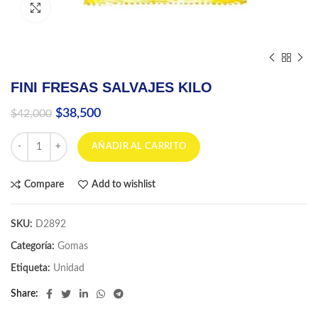
Click to enlarge
FINI FRESAS SALVAJES KILO
El
El
$
38,500
$
42,000
precio
precio
FINI FRESAS SALVAJES KILO cantidad
original
actual
AÑADIR AL CARRITO
era:
es:
$42,000.
$38,500.
Compare
Add to wishlist
SKU:
D2892
Categoría:
Gomas
Etiqueta:
Unidad
Share