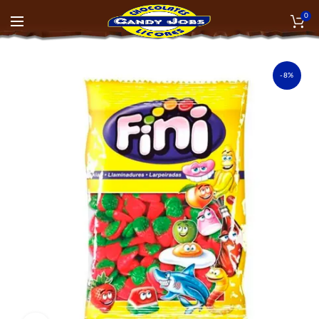
0
-8%