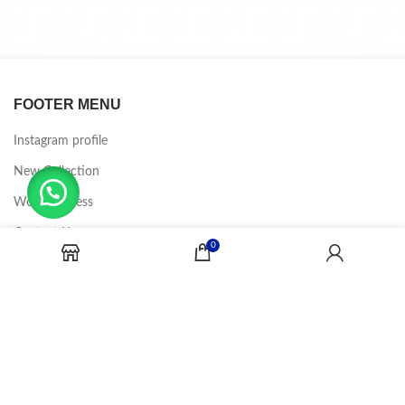
FOOTER MENU
Instagram profile
New Collection
Woman Dress
Contact Us
0
Latest News
Purchase Theme
CANDY JOBS
2020 CREADOR POR
-BINA DIGITAL
.