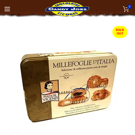
0
SOLD
OUT