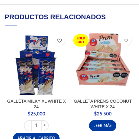
PRODUCTOS RELACIONADOS
SOLD
OUT
GALLETA MILKY XL WHITE X
GALLETA PRENS COCONUT
24
WHITE X 24
$
25,000
$
25,500
GALLETA MILKY XL WHITE X 24 cantidad
LEER MÁS
AÑADIR AL CARRITO