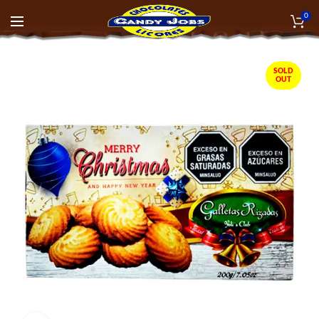
0
SOLD
OUT