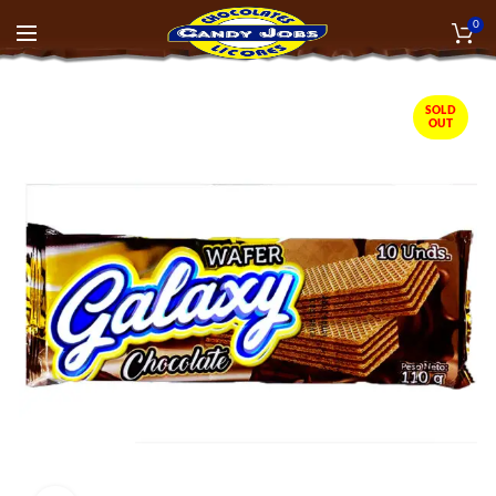
0
SOLD
OUT