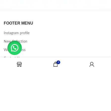
FOOTER MENU
Instagram profile
New Collection
Woman Dress
Contact Us
0
Latest News
Purchase Theme
CANDY JOBS
2020 CREADOR POR
-BINA DIGITAL
.