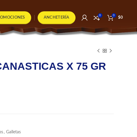
0
0
ROMOCIONES
ANCHETERÍA
$
0
ANASTICAS X 75 GR
bs
,
Galletas