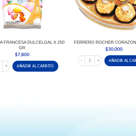
A FRANCESA DULCELGAL X 250
FERRERO ROCHER CORAZON 
GR
$
30,000
$
7,800
FERRERO ROCHER CORAZON 
AÑADIR AL CA
RA FRANCESA DULCELGAL X 250 GR cantidad
AÑADIR AL CARRITO