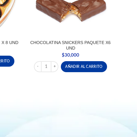
X 8 UND
CHOCOLATINA SNICKERS PAQUETE X6
UND
$
30,000
X 8 UND cantidad
RRITO
CHOCOLATINA SNICKERS PAQUETE X6 UND cantid
AÑADIR AL CARRITO