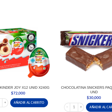
KINDER JOY X12 UNID X240G
CHOCOLATINA SNICKERS PAQ
UND
$
72,000
$
30,000
KINDER JOY X12 UNID X240G cantidad
AÑADIR AL CARRITO
CHOCOLATINA SNICKERS PAQ
AÑADIR AL CA