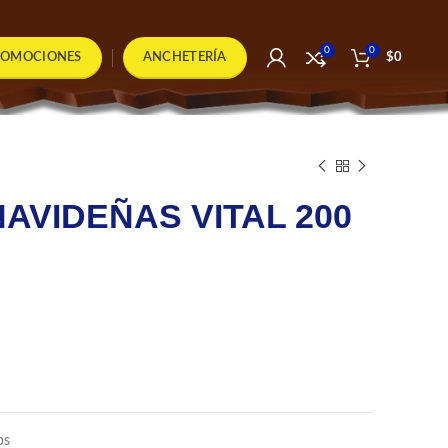
0
0
ROMOCIONES
ANCHETERÍA
$
0
AVIDEÑAS VITAL 200
bs