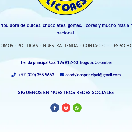
tribuidora de dulces, chocolates, gomas, licores y mucho más a n
nacional.
 SOMOS
-
POLITICAS
-
NUESTRA TIENDA
-
CONTACTO
-
DESPACHO
Tienda principal Cra. 19a #12-63 Bogotá, Colombia
+57 (320) 355 5663 -
candyjobsprincipal@gmail.com
SIGUENOS EN NUESTROS REDES SOCIALES