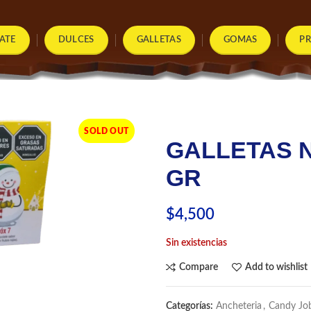
ATE
DULCES
GALLETAS
GOMAS
P
SOLD OUT
GALLETAS N
GR
$
4,500
Sin existencias
Compare
Add to wishlist
Categorías:
Ancheteria
,
Candy Jo