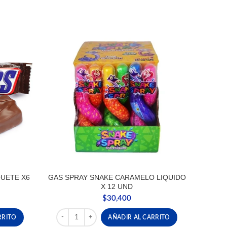
UETE X6
GAS SPRAY SNAKE CARAMELO LIQUIDO
X 12 UND
$
30,400
UETE X6 UND cantidad
GAS SPRAY SNAKE CARAMELO LIQUIDO X 12 UND c
RRITO
AÑADIR AL CARRITO