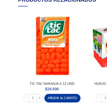
TIC TAC NARANJA X 12 UND
HUEVO 
$
24,500
TIC TAC NARANJA X 12 UND cantidad
HUEVO 
AÑADIR AL CARRITO