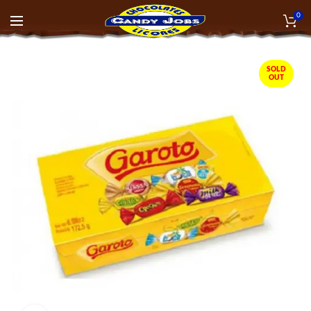
0
SOLD
OUT