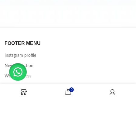
FOOTER MENU
Instagram profile
New Collection
Woman Dress
Contact Us
0
Latest News
Purchase Theme
CANDY JOBS
2020 CREADOR POR
-BINA DIGITAL
.