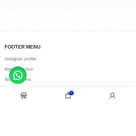
FOOTER MENU
Instagram profile
New Collection
Woman Dress
Contact Us
0
Latest News
Purchase Theme
CANDY JOBS
2020 CREADOR POR
-BINA DIGITAL
.