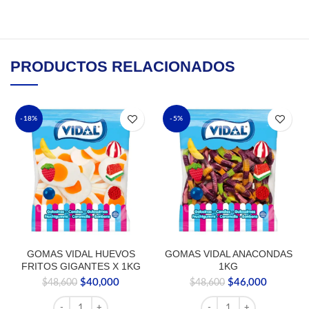
PRODUCTOS RELACIONADOS
-18%
-5%
GOMAS VIDAL HUEVOS
GOMAS VIDAL ANACONDAS
FRITOS GIGANTES X 1KG
1KG
El
El
El
El
$
40,000
$
46,000
$
48,600
$
48,600
precio
precio
precio
precio
GOMAS VIDAL HUEVOS FRITOS GIGANTES X 1KG cantid
GOMAS VIDAL ANACOND
original
actual
original
actual