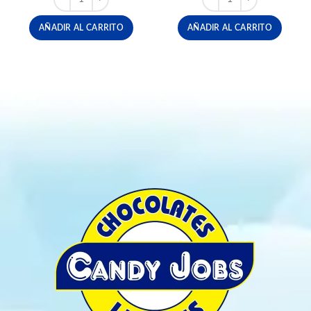
era:
es:
era:
es:
$48,600.
$40,000.
$48,600.
$46,000.
AÑADIR AL CARRITO
AÑADIR AL CARRITO