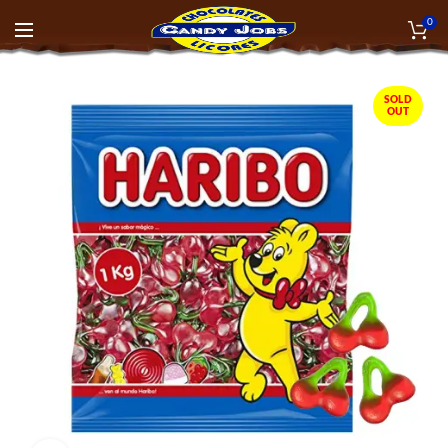
0
SOLD
OUT