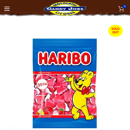
0
SOLD
OUT