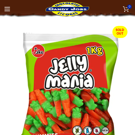
0
SOLD
OUT