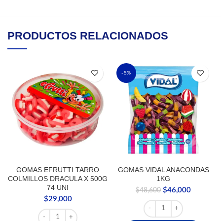
PRODUCTOS RELACIONADOS
-5%
GOMAS EFRUTTI TARRO
GOMAS VIDAL ANACONDAS
COLMILLOS DRACULA X 500G
1KG
74 UNI
El
El
$
46,000
$
48,600
$
29,000
precio
precio
GOMAS VIDAL ANACOND
original
actual
GOMAS EFRUTTI TARRO COLMILLOS DRACULA X 500G 74
era:
es: