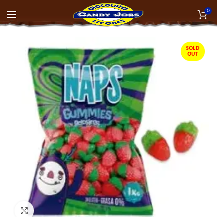
0
SOLD
OUT
Click to enlarge