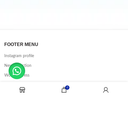
FOOTER MENU
Instagram profile
New Collection
Woman Dress
Contact Us
0
Latest News
Purchase Theme
CANDY JOBS
2020 CREADOR POR
-BINA DIGITAL
.