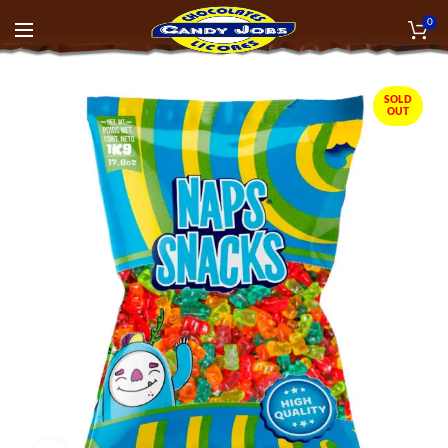
0
SOLD
OUT