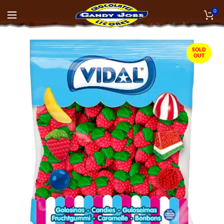
0
SOLD
OUT