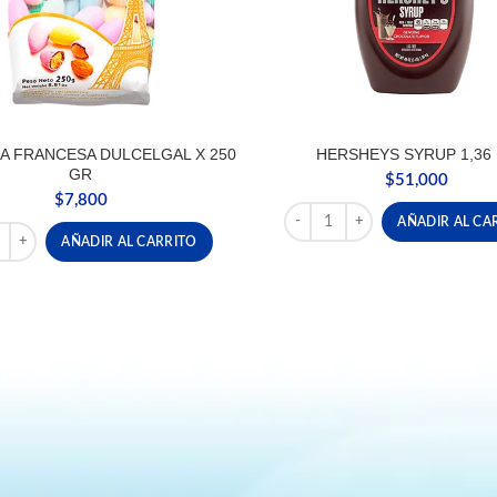
A FRANCESA DULCELGAL X 250
HERSHEYS SYRUP 1,36
GR
$
51,000
$
7,800
HERSHEYS SYRUP 1,36 KG ca
AÑADIR AL CA
 cantidad
RA FRANCESA DULCELGAL X 250 GR cantidad
AÑADIR AL CARRITO