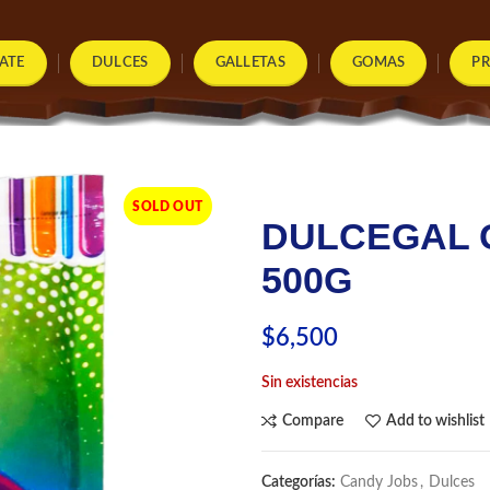
ATE
DULCES
GALLETAS
GOMAS
P
SOLD OUT
DULCEGAL 
500G
$
6,500
Sin existencias
Compare
Add to wishlist
Categorías:
Candy Jobs
,
Dulces