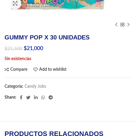
Click to enlarge
GUMMY POP X 30 UNIDADES
El
El
$
21,000
$
21,500
precio
precio
Sin existencias
original
actual
era:
es:
Compare
Add to wishlist
$21,500.
$21,000.
Categoría:
Candy Jobs
Share
PRODUCTOS RELACIONADOS