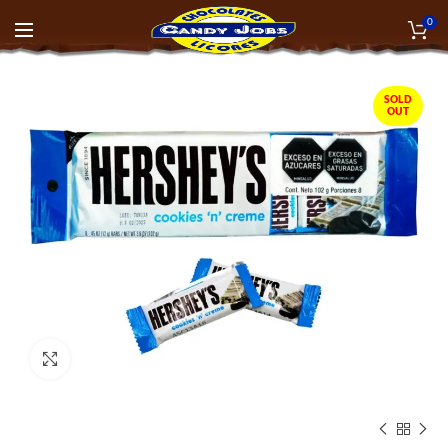
0
SOLD
OUT
Click to enlarge