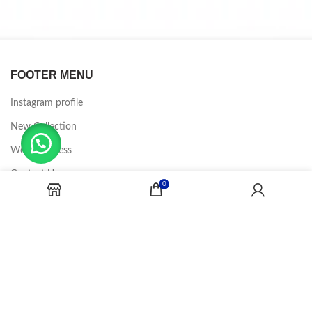
FOOTER MENU
Instagram profile
New Collection
Woman Dress
Contact Us
0
Latest News
Purchase Theme
CANDY JOBS
2020 CREADOR POR
-BINA DIGITAL
.