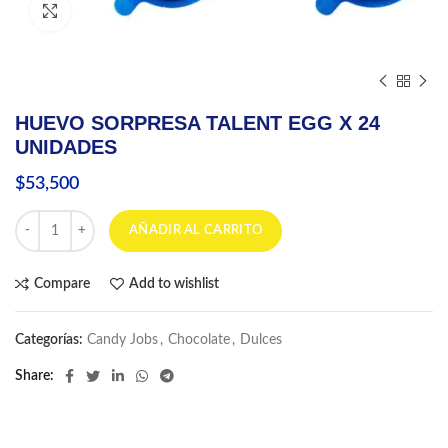
Click to enlarge
HUEVO SORPRESA TALENT EGG X 24
UNIDADES
$
53,500
HUEVO SORPRESA TALENT EGG X 24 UNIDADES cantidad
AÑADIR AL CARRITO
Compare
Add to wishlist
Categorías:
Candy Jobs
,
Chocolate
,
Dulces
Share