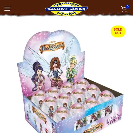
0
SOLD
OUT