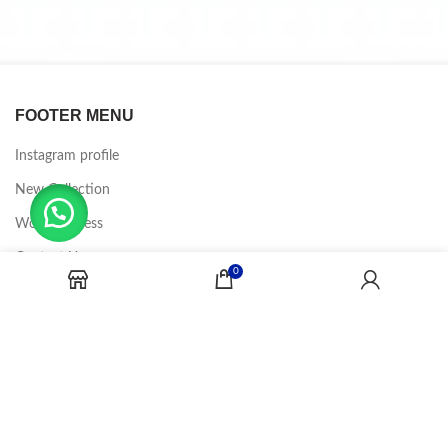
FOOTER MENU
Instagram profile
New Collection
Woman Dress
Contact Us
0
Latest News
Purchase Theme
CANDY JOBS
2020 CREADOR POR
-BINA DIGITAL
.