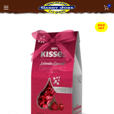
0
SOLD
OUT