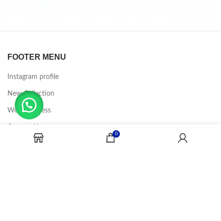
FOOTER MENU
Instagram profile
New Collection
Woman Dress
Contact Us
0
Latest News
Purchase Theme
CANDY JOBS
2020 CREADOR POR
-BINA DIGITAL
.