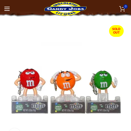
0
SOLD
OUT