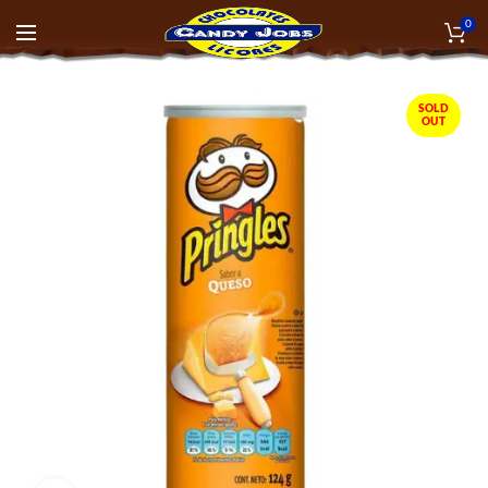
0
SOLD
OUT