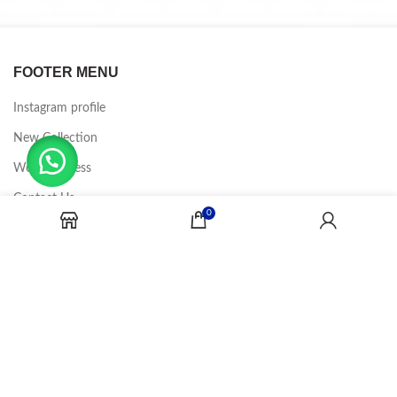
FOOTER MENU
Instagram profile
New Collection
Woman Dress
Contact Us
0
Latest News
Purchase Theme
CANDY JOBS
2020 CREADOR POR
-BINA DIGITAL
.