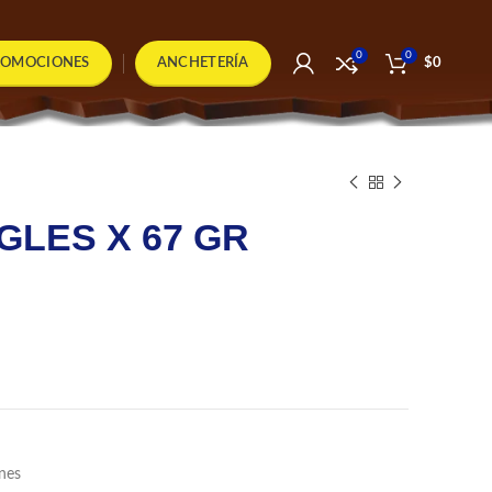
0
0
ROMOCIONES
ANCHETERÍA
$
0
GLES X 67 GR
nes