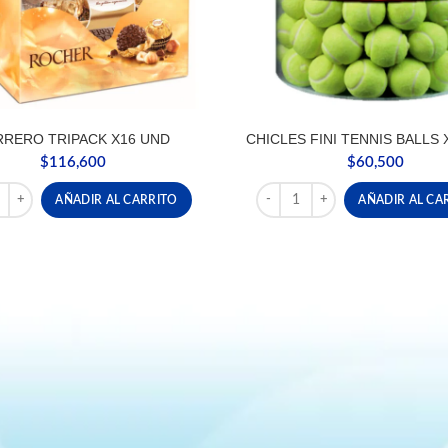
RRERO TRIPACK X16 UND
CHICLES FINI TENNIS BALLS 
$
116,600
$
60,500
O TRIPACK X16 UND cantidad
CHICLES FINI TENNIS BALLS 
AÑADIR AL CARRITO
AÑADIR AL CA