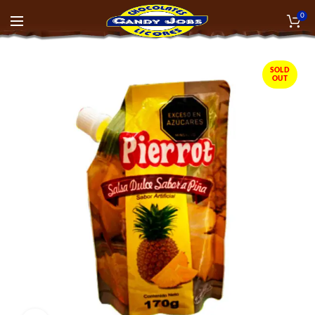
0
SOLD
OUT