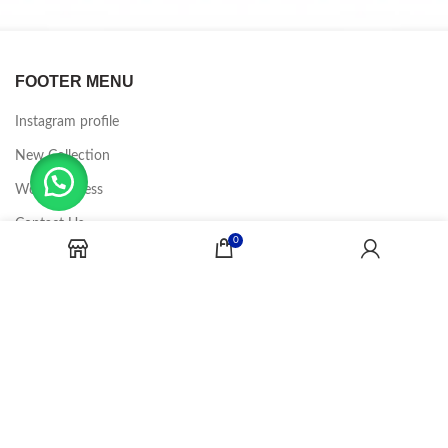
FOOTER MENU
Instagram profile
New Collection
Woman Dress
Contact Us
0
Latest News
Purchase Theme
CANDY JOBS
2020 CREADOR POR
-BINA DIGITAL
.