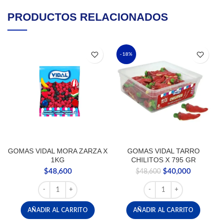
PRODUCTOS RELACIONADOS
-18%
GOMAS VIDAL MORA ZARZA X
GOMAS VIDAL TARRO
1KG
CHILITOS X 795 GR
El
El
$
48,600
$
40,000
$
48,600
precio
precio
GOMAS VIDAL MORA ZARZA X 1KG cantidad
GOMAS VIDAL TARRO CHI
original
actual
era:
es:
$48,600.
$40,000.
AÑADIR AL CARRITO
AÑADIR AL CARRITO