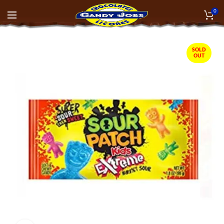
0
SOLD
OUT