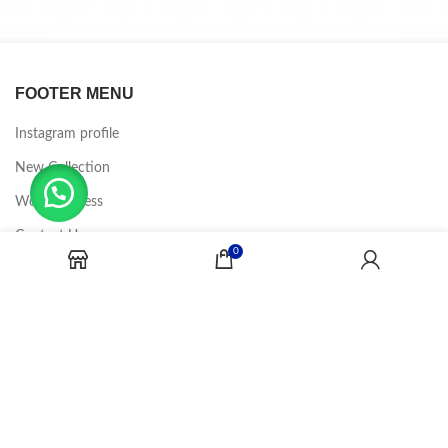
FOOTER MENU
Instagram profile
New Collection
Woman Dress
Contact Us
0
Latest News
Purchase Theme
CANDY JOBS
2020 CREADOR POR
-BINA DIGITAL
.