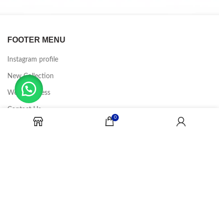
FOOTER MENU
Instagram profile
New Collection
Woman Dress
Contact Us
0
Latest News
Purchase Theme
CANDY JOBS
2020 CREADOR POR
-BINA DIGITAL
.