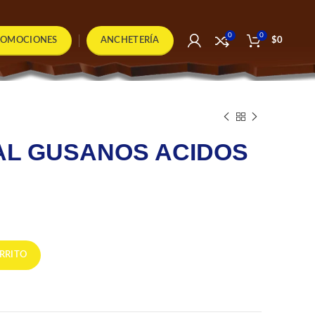
0
0
ROMOCIONES
ANCHETERÍA
$
0
AL GUSANOS ACIDOS
 X250 UND cantidad
RRITO