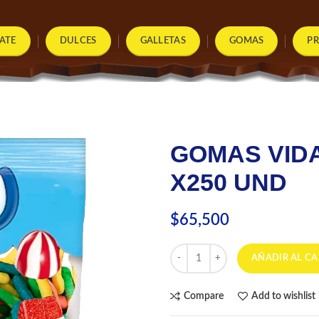
ATE
DULCES
GALLETAS
GOMAS
P
GOMAS VID
X250 UND
$
65,500
GOMAS VIDAL GUSANOS ACIDOS
AÑADIR AL CA
Compare
Add to wishlist