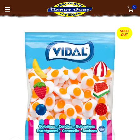
0
SOLD
OUT