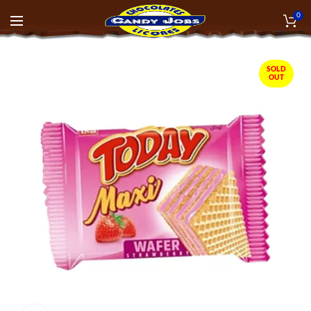
0
SOLD
OUT