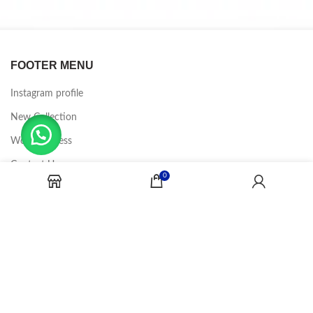
FOOTER MENU
Instagram profile
New Collection
Woman Dress
Contact Us
0
Latest News
Purchase Theme
CANDY JOBS
2020 CREADOR POR
-BINA DIGITAL
.