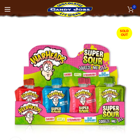
0
SOLD
OUT