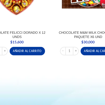
LATE FELICCI DORADO X 12
CHOCOLATE M&M MILK CHO
UNDS
PAQUETE X6 UND
$
15,600
$
30,000
dad
ATE FELICCI DORADO X 12 UNDS cantidad
CHOCOLATE M&M MILK CHOC
AÑADIR AL CARRITO
AÑADIR AL CA