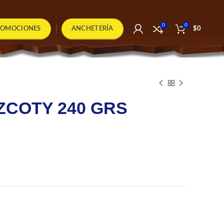
0
0
ROMOCIONES
ANCHETERÍA
$
0
ZCOTY 240 GRS